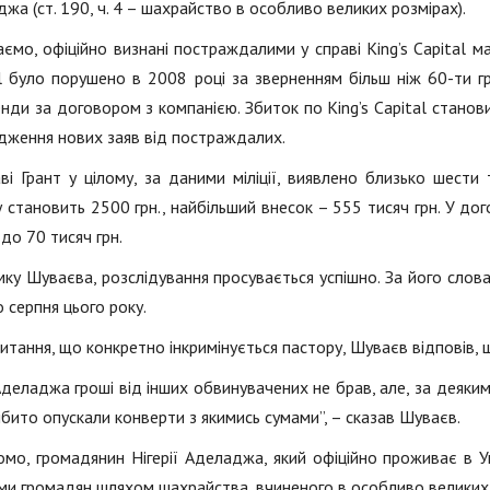
жа (ст. 190, ч. 4 – шахрайство в особливо великих розмірах).
ємо, офіційно визнані постраждалими у справі King’s Capital м
l було порушено в 2008 році за зверненням більш ніж 60-ти гр
нди за договором з компанією. Збиток по King’s Capital станови
дження нових заяв від постраждалих.
ві Грант у цілому, за даними міліції, виявлено близько шести
 становить 2500 грн., найбільший внесок – 555 тисяч грн. У дого
 до 70 тисяч грн.
ку Шуваєва, розслідування просувається успішно. За його слова
 серпня цього року.
итання, що конкретно інкримінується пастору, Шуваєв відповів,
деладжа гроші від інших обвинувачених не брав, але, за деякими
ібито опускали конверти з якимись сумами”, – сказав Шуваєв.
омо, громадянин Нігерії Аделаджа, який офіційно проживає в Ук
и громадян шляхом шахрайства, вчиненого в особливо великих 