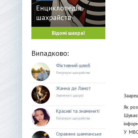
Енциклопедія
шахрайств
Відомі шахраї
Випадково:
Фіктивний шлюб
Популярні шахрайства
Жанна де Ламот
Заареш
Знамениті шахраї
Як роз
Красиві та знамениті
Шуваєв
Популярні шахрайства
інформ
У МВС
Справжнє шампанське