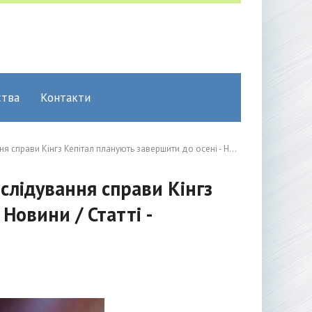
ства
Контакти
італ планують завершити до осені - Новини / Статті - Лохотрон в Україні
слідування справи Кінгз
Новини / Статті -