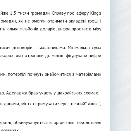
айже 1,5 тисяч громадян. Справу про аферу King’s
омадян, які не змогли отримати вкладені гроші і
ть кілька мільйонів доларів, цифра зростає в міру
 тисяч договорів з вкладниками. Мінімальна сума
ворах, які потрапили до міліції, фігурували цифри
ми, потерпілі почнуть знайомитися з матеріалами
 що, Аделаджа брав участь у шахрайських схемах.
 даними, міг їх отримувати через певний” ящик “,
раїні, обвинувачується в організації заволодіння
розмірах.