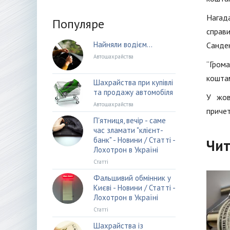
Нагад
Популяре
справи
Найняли водієм…
Сандею
Автошахрайства
“Грома
коштам
Шахрайства при купівлі
та продажу автомобіля
У жов
Автошахрайства
причет
П'ятниця, вечір - саме
час зламати "клієнт-
банк" - Новини / Статті -
Чит
Лохотрон в Україні
Статті
Фальшивий обмінник у
Києві - Новини / Статті -
Лохотрон в Україні
Статті
Шахрайства із