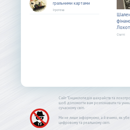
гральними картами
Ігротека
Шален
фінанс
Лохот
Статті
Сайт "Енциклопедія шахрайств та лохотрон
щоб допомогти вам розпізнавати та уник
сучасному світі.
Ми не лише інформуємо, а й вчимо, як убе
цифровому та реальному світі.