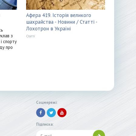
и
Афера 419. Історія великого
шахрайства - Новини / Статті -
Лохотрон в Україні
сь
клав з
Статті
 і спорту
оду про
Соцмережі:
Підписка: