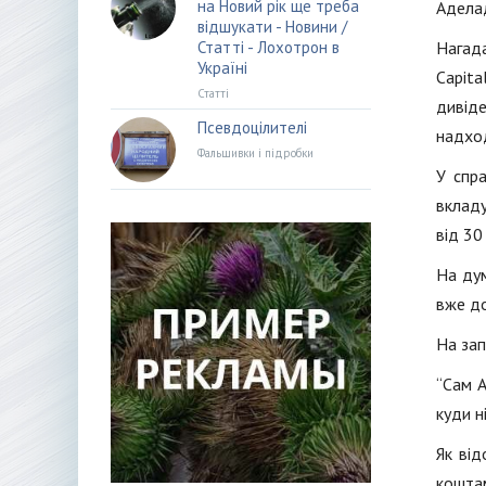
на Новий рік ще треба
Аделад
відшукати - Новини /
Статті - Лохотрон в
Нагада
Україні
Capita
Статті
дивіде
Псевдоцілителі
надхо
Фальшивки і підробки
У спра
вкладу
від 30
На дум
вже до
На зап
“Сам А
куди н
Як від
коштам