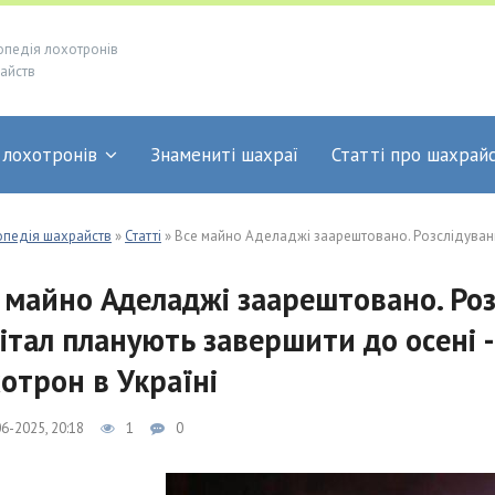
опедія лохотронів
айств
 лохотронів
Знамениті шахраї
Статті про шахрай
опедія шахрайств
»
Статті
» Все майно Аделаджі заарештовано. Розслідування справи Кінгз Кеп
 майно Аделаджі заарештовано. Роз
італ планують завершити до осені - 
отрон в Україні
6-2025, 20:18
1
0