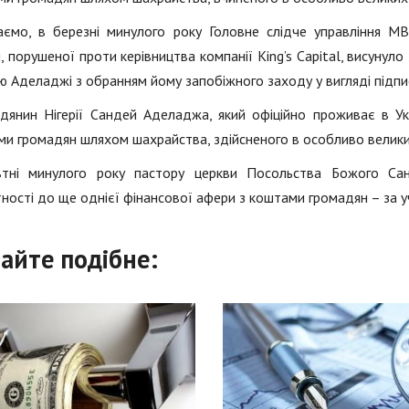
аємо, в березні минулого року Головне слідче управління МВ
, порушеної проти керівництва компанії King’s Capital, висуну
 Аделаджі з обранням йому запобіжного заходу у вигляді підпи
дянин Нігерії Сандей Аделаджа, який офіційно проживає в Укр
и громадян шляхом шахрайства, здійсненого в особливо великих 
тні минулого року пастору церкви Посольства Божого Са
ності до ще однієї фінансової афери з коштами громадян – за у
айте подібне: