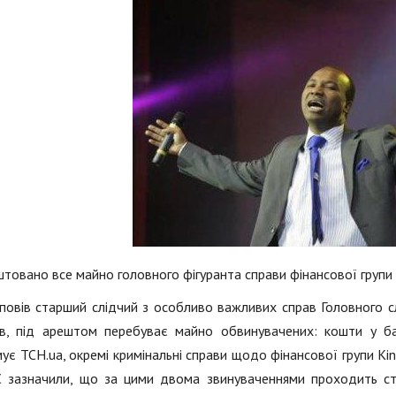
товано все майно головного фігуранта справи фінансової групи 
повів старший слідчий з особливо важливих справ Головного с
, під арештом перебуває майно обвинувачених: кошти у банка
ує ТСН.ua, окремі кримінальні справи щодо фінансової групи King
 зазначили, що за цими двома звинуваченнями проходить с