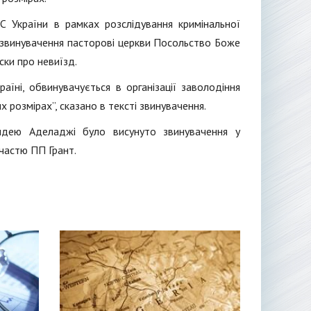
С України в рамках розслідування кримінальної
ло звинувачення пасторові церкви Посольство Боже
ски про невиїзд.
аїні, обвинувачується в організації заволодіння
розмірах”, сказано в тексті звинувачення.
ндею Аделаджі було висунуто звинувачення у
частю ПП Грант.