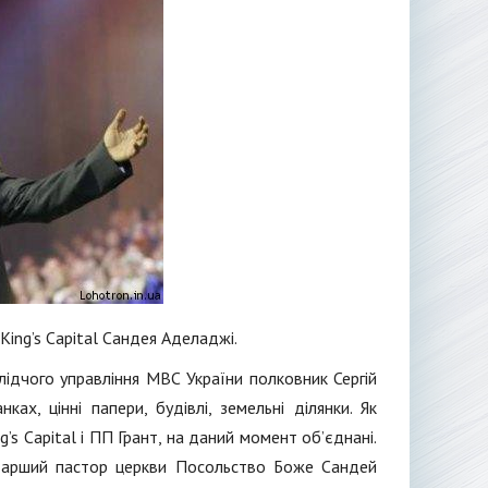
King’s Capital Сандея Аделаджі.
лідчого управління МВС України полковник Сергій
х, цінні папери, будівлі, земельні ділянки. Як
’s Capital і ПП Грант, на даний момент об’єднані.
тарший пастор церкви Посольство Боже Сандей