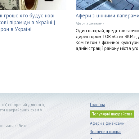
і гроші: хто будує нові
Афери з цінними паперам
ові піраміди в Україні |
Афери з фінансами
рон в Україні
Один шахрай, представляючи
директором ТОВ «Стек ЗКМ», у
Комітетом з фізичної культури
адміністрації району міста уг
ів", створений для того,
Головна
ати шахрайських схем у
Популярні шахрайства
Афери з фінансами
зпечити себе в
Знамениті шахраї