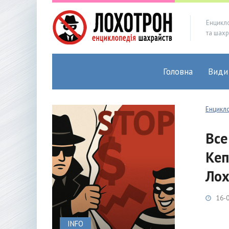
Енцикл
та шахр
Головна
Види
Енцикл
Все
Кеп
Лох
16-0
INFO