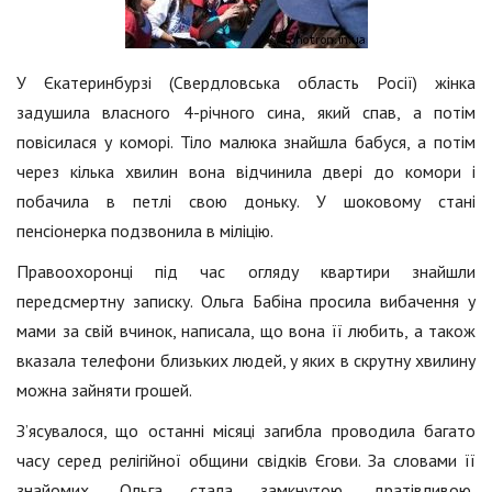
У Єкатеринбурзі (Свердловська область Росії) жінка
задушила власного 4-річного сина, який спав, а потім
повісилася у коморі. Тіло малюка знайшла бабуся, а потім
через кілька хвилин вона відчинила двері до комори і
побачила в петлі свою доньку. У шоковому стані
пенсіонерка подзвонила в міліцію.
Правоохоронці під час огляду квартири знайшли
передсмертну записку. Ольга Бабіна просила вибачення у
мами за свій вчинок, написала, що вона її любить, а також
вказала телефони близьких людей, у яких в скрутну хвилину
можна зайняти грошей.
З’ясувалося, що останні місяці загибла проводила багато
часу серед релігійної общини свідків Єгови. За словами її
знайомих, Ольга стала замкнутою, дратівливою,