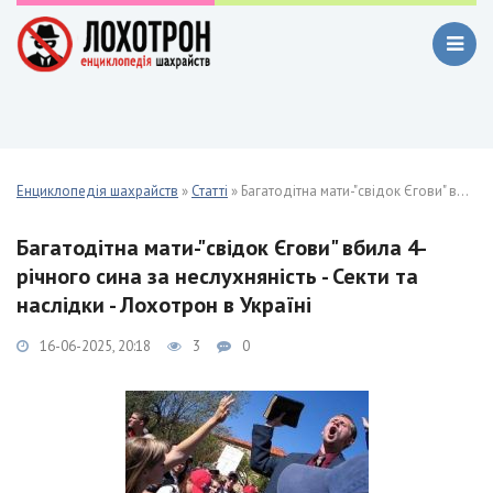
Енциклопедія шахрайств
»
Статті
» Багатодітна мати-"свідок Єгови" вбила 4-річного сина за неслухняність - Секти та наслідки - Лохотрон в Україні
Багатодітна мати-"свідок Єгови" вбила 4-
річного сина за неслухняність - Секти та
наслідки - Лохотрон в Україні
16-06-2025, 20:18
3
0