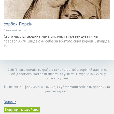
Уорбек Перкін
Знамениті шахраї
Свого часу ця людина мала сміливість претендувати на
престол Англії, видаючи себе за вбитого сина короля Едуарда
IV.
Сайт "Енциклопедія шахрайств та лохотронів", створений для того,
щоб допомогти вам розпізнавати та уникати шахрайських схем у
сучасному світі.
Ми не лише інформуємо, а й вчимо, як убезпечити себе в цифровому та
реальному світі.
Головна
Популярні шахрайства