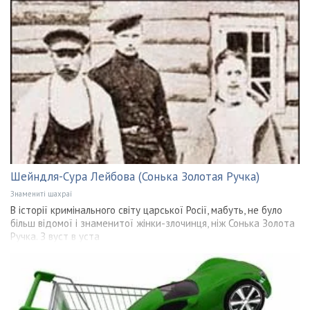
Шейндля-Сура Лейбова (Сонька Золотая Ручка)
Знамениті шахраї
В історії кримінального світу царської Росії, мабуть, не було
більш відомої і знаменитої жінки-злочинця, ніж Сонька Золота
Ручка. З вуст в уста