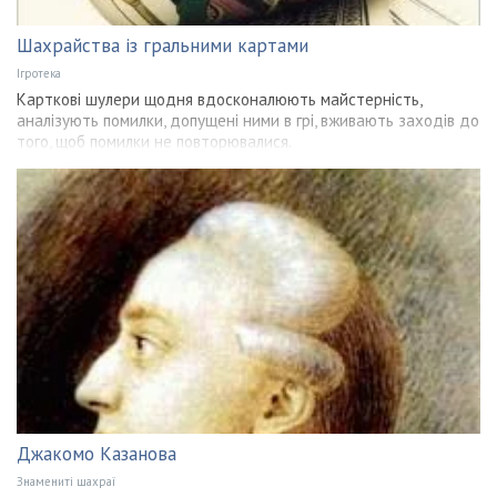
Шахрайства із гральними картами
Ігротека
Карткові шулери щодня вдосконалюють майстерність,
аналізують помилки, допущені ними в грі, вживають заходів до
того, щоб помилки не повторювалися.
Джакомо Казанова
Знамениті шахраї