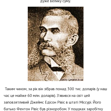
дуже велику суму.
Таким чином, за рік він зібрав понад 300 тис. доларів (у наш
час це майже 60 млн. доларів). З’явився на світ цей
заповзятливий Джеймс Едісон Рівіс в штаті Міссурі. Його
батько Фентон Рівіс був різноробом. У пошуках заробітку