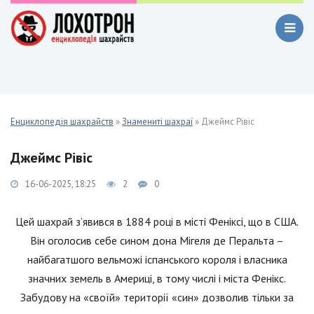
Енциклопедія шахрайств
»
Знамениті шахраї
» Джеймс Рівіс
Джеймс Рівіс
16-06-2025, 18:25
2
0
Цей шахрай з’явився в 1884 році в місті Феніксі, що в США.
Він оголосив себе сином дона Мігеля де Перальта –
найбагатшого вельможі іспанського короля і власника
значних земель в Америці, в тому числі і міста Фенікс.
Забудову на «своїй» території «син» дозволив тільки за