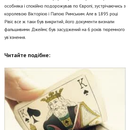
особняка і спокійно подорожував по Європі, зустрічаючись з
королевою Вікторією і Папою Римським. Але в 1895 році
Рівіс все ж таки був викритий, його документи визнали
фальшивими. Джеймс був засуджений на 6 років тюремного
ув’язнення.
Читайте подібне: