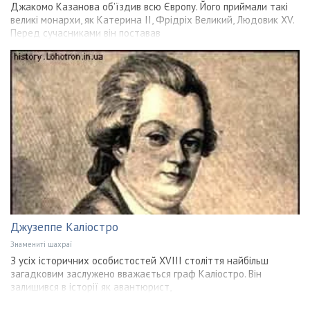
Джакомо Казанова об’їздив всю Європу. Його приймали такі
великі монархи, як Катерина II, Фрідріх Великий, Людовик XV.
Перед сучасниками він поставав
Джузеппе Каліостро
Знамениті шахраї
З усіх історичних особистостей XVIII століття найбільш
загадковим заслужено вважається граф Каліостро. Він
залишився в історії як авантюрист,