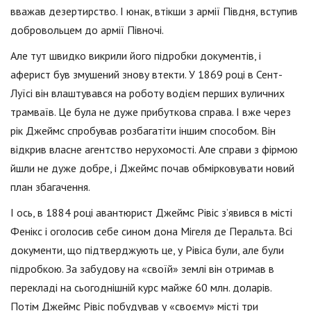
вважав дезертирство. І юнак, втікши з армії Півдня, вступив
добровольцем до армії Півночі.
Але тут швидко викрили його підробки документів, і
аферист був змушений знову втекти. У 1869 році в Сент-
Луїсі він влаштувався на роботу водієм перших вуличних
трамваїв. Це була не дуже прибуткова справа. І вже через
рік Джеймс спробував розбагатіти іншим способом. Він
відкрив власне агентство нерухомості. Але справи з фірмою
йшли не дуже добре, і Джеймс почав обмірковувати новий
план збагачення.
І ось, в 1884 році авантюрист Джеймс Рівіс з’явився в місті
Фенікс і оголосив себе сином дона Мігеля де Перальта. Всі
документи, що підтверджують це, у Рівіса були, але були
підробкою. За забудову на «своїй» землі він отримав в
перекладі на сьогоднішній курс майже 60 млн. доларів.
Потім Джеймс Рівіс побудував у «своєму» місті три