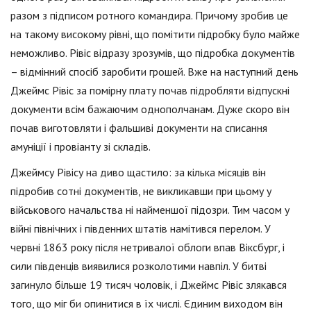
разом з підписом ротного командира. Причому зробив це
на такому високому рівні, що помітити підробку було майже
неможливо. Рівіс відразу зрозумів, що підробка документів
– відмінний спосіб заробити грошей. Вже на наступний день
Джеймс Рівіс за помірну плату почав підробляти відпускні
документи всім бажаючим однополчанам. Дуже скоро він
почав виготовляти і фальшиві документи на списання
амуніції і провіанту зі складів.
Джеймсу Рівісу на диво щастило: за кілька місяців він
підробив сотні документів, не викликавши при цьому у
військового начальства ні найменшої підозри. Тим часом у
війні північних і південних штатів намітився перелом. У
червні 1863 року після нетривалої облоги впав Віксбург, і
сили південців виявилися розколотими навпіл. У битві
загинуло більше 19 тисяч чоловік, і Джеймс Рівіс злякався
того, що міг би опинитися в їх числі. Єдиним виходом він