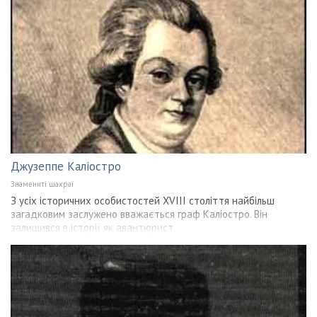
Джузеппе Каліостро
Знамениті шахраї
З усіх історичних особистостей XVIII століття найбільш
загадковим заслужено вважається граф Каліостро. Він
залишився в історії як авантюрист,