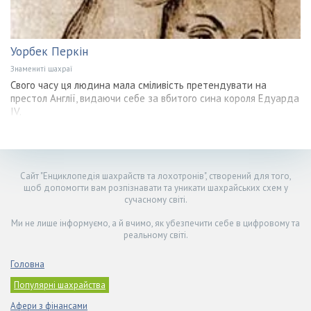
Уорбек Перкін
Знамениті шахраї
Свого часу ця людина мала сміливість претендувати на
престол Англії, видаючи себе за вбитого сина короля Едуарда
IV.
Сайт "Енциклопедія шахрайств та лохотронів", створений для того,
щоб допомогти вам розпізнавати та уникати шахрайських схем у
сучасному світі.
Ми не лише інформуємо, а й вчимо, як убезпечити себе в цифровому та
реальному світі.
Головна
Популярні шахрайства
Афери з фінансами