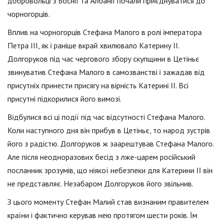
добровольці з Боснії та Албанії почали приєднуватися до
чорногорців.
Вплив на чорногорців Стефана Малого в ролі імператора
Петра III, як і раніше вкрай хвилювало Катерину II.
Долгоруков під час чергового збору скупщини в Цетіньє
звинуватив Стефана Малого в самозванстві і зажадав від
присутніх принести присягу на вірність Катерині II. Всі
присутні підкорилися його вимозі.
Відбулися всі ці події під час відсутності Стефана Малого.
Коли наступного дня він прибув в Цетіньє, то народ зустрів
його з радістю. Долгоруков ж заарештував Стефана Малого.
Але після неодноразових бесід з лже-царем російський
посланник зрозумів, що ніякої небезпеки для Катерини II він
не представляє. Незабаром Долгоруков його звільнив.
З цього моменту Стефан Малий став визнаним правителем
країни і фактично керував нею протягом шести років. Їм