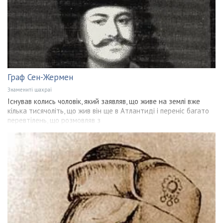
Граф Сен-Жермен
Знамениті шахраї
Існував колись чоловік, який заявляв, що живе на землі вже
кілька тисячоліть, що жив він ще в Атлантиді і переніс багато
перевтілень, що розмовляв з