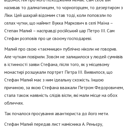
називав то далматинцем, то чорногорцем, то дезертиром з
Ліки. Цей шахрай відомим став тоді, коли поповзли по
селах чутки, що наймит Вукка Маркович в селі Маїна –
Степан Малий – насправді російський цар Петро III. Сам
Стефан розповів про це своєму господареві.
Малий про свою «таємницю» публічно ніколи не говорив.
Але чуткам повірили. Зовсім не залишилося у людей сумнівів
в істинності заяви Стефана, після того, як у місцевому
монастирі розшукали портрет Петра III. Виявилося, що
Стефан Малий має з ним ідеальну схожість. Іншою
причиною, за якою Стефана вважали Петром Федоровичем,
стала також наявність слідів віспи, які мали місце на обох
обличчях.
Так почалося просування авантюриста до його мети.
Стефан Малий передав лист намісника А. Реньєру,