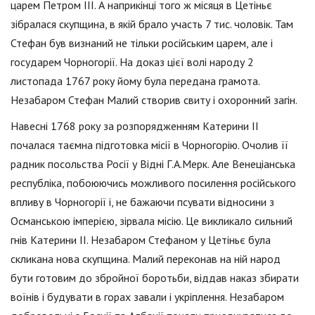
царем Петром III. А наприкінці того ж місяця в Цетіньє
зібралася скупщина, в якій брало участь 7 тис. чоловік. Там
Стефан був визнаний не тільки російським царем, але і
государем Чорногорії. На доказ цієї волі народу 2
листопада 1767 року йому була передана грамота.
Незабаром Стефан Малий створив свиту і охоронний загін.
Навесні 1768 року за розпорядженням Катерини II
почалася таємна підготовка місії в Чорногорію. Очолив її
радник посольства Росії у Відні Г.А.Мерк. Але Венеціанська
республіка, побоюючись можливого посилення російського
впливу в Чорногорії і, не бажаючи псувати відносини з
Османською імперією, зірвала місію. Це викликало сильний
гнів Катерини II. Незабаром Стефаном у Цетіньє була
скликана нова скупщина. Малий переконав на ній народ
бути готовим до збройної боротьби, віддав наказ збирати
воїнів і будувати в горах завали і укріплення. Незабаром