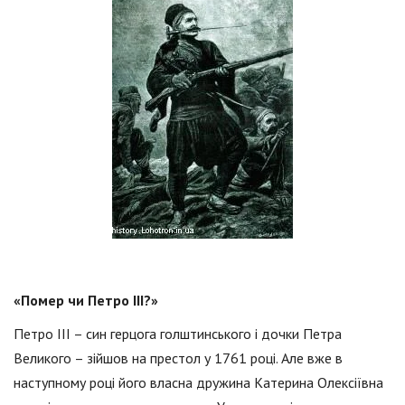
«Помер чи Петро III?»
Петро III – син герцога голштинського і дочки Петра
Великого – зійшов на престол у 1761 році. Але вже в
наступному році його власна дружина Катерина Олексіївна