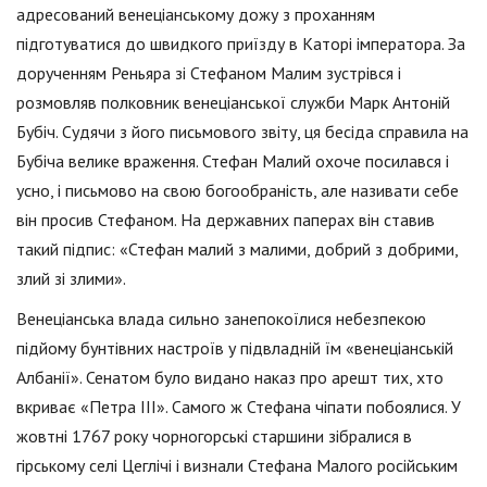
адресований венеціанському дожу з проханням
підготуватися до швидкого приїзду в Каторі імператора. За
дорученням Реньяра зі Стефаном Малим зустрівся і
розмовляв полковник венеціанської служби Марк Антоній
Бубіч. Судячи з його письмового звіту, ця бесіда справила на
Бубіча велике враження. Стефан Малий охоче посилався і
усно, і письмово на свою богообраність, але називати себе
він просив Стефаном. На державних паперах він ставив
такий підпис: «Стефан малий з малими, добрий з добрими,
злий зі злими».
Венеціанська влада сильно занепокоїлися небезпекою
підйому бунтівних настроїв у підвладній їм «венеціанській
Албанії». Сенатом було видано наказ про арешт тих, хто
вкриває «Петра III». Самого ж Стефана чіпати побоялися. У
жовтні 1767 року чорногорські старшини зібралися в
гірському селі Цеглічі і визнали Стефана Малого російським