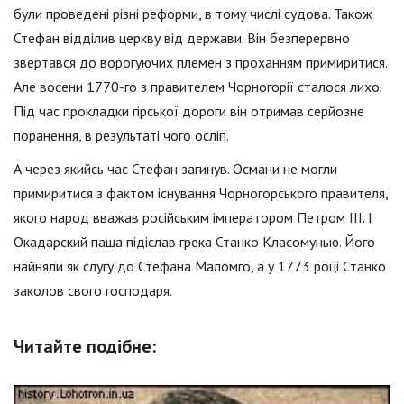
були проведені різні реформи, в тому числі судова. Також
Стефан відділив церкву від держави. Він безперервно
звертався до ворогуючих племен з проханням примиритися.
Але восени 1770-го з правителем Чорногорії сталося лихо.
Під час прокладки гірської дороги він отримав серйозне
поранення, в результаті чого осліп.
А через якийсь час Стефан загинув. Османи не могли
примиритися з фактом існування Чорногорського правителя,
якого народ вважав російським імператором Петром III. І
Окадарский паша підіслав грека Станко Класомунью. Його
найняли як слугу до Стефана Маломго, а у 1773 році Станко
заколов свого господаря.
Читайте подібне: