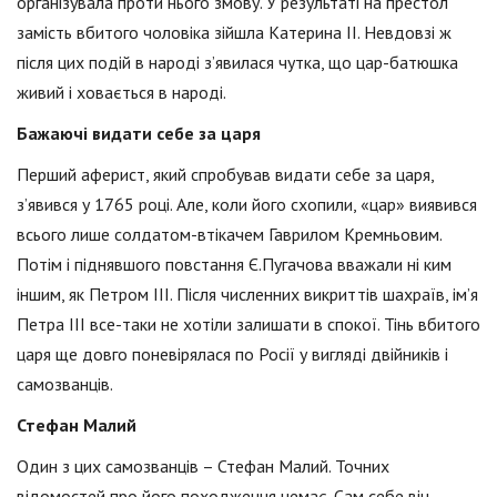
організувала проти нього змову. У результаті на престол
замість вбитого чоловіка зійшла Катерина II. Невдовзі ж
після цих подій в народі з’явилася чутка, що цар-батюшка
живий і ховається в народі.
Бажаючі видати себе за царя
Перший аферист, який спробував видати себе за царя,
з’явився у 1765 році. Але, коли його схопили, «цар» виявився
всього лише солдатом-втікачем Гаврилом Кремньовим.
Потім і піднявшого повстання Є.Пугачова вважали ні ким
іншим, як Петром III. Після численних викриттів шахраїв, ім’я
Петра III все-таки не хотіли залишати в спокої. Тінь вбитого
царя ще довго поневірялася по Росії у вигляді двійників і
самозванців.
Стефан Малий
Один з цих самозванців – Стефан Малий. Точних
відомостей про його походження немає. Сам себе він