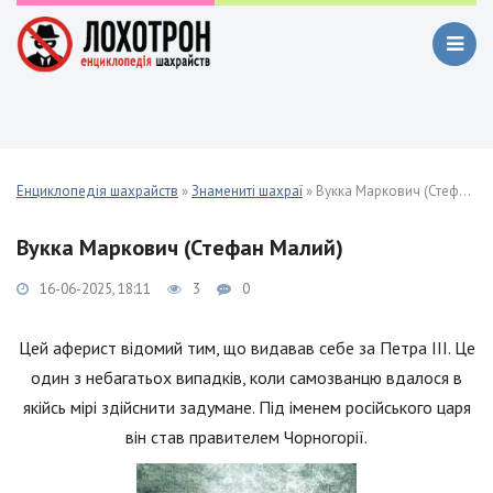
Енциклопедія шахрайств
»
Знамениті шахраї
» Вукка Маркович (Стефан Малий)
Вукка Маркович (Стефан Малий)
16-06-2025, 18:11
3
0
Цей аферист відомий тим, що видавав себе за Петра III. Це
один з небагатьох випадків, коли самозванцю вдалося в
якійсь мірі здійснити задумане. Під іменем російського царя
він став правителем Чорногорії.