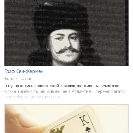
Граф Сен-Жермен
Знамениті шахраї
Існував колись чоловік, який заявляв, що живе на землі вже
кілька тисячоліть, що жив він ще в Атлантиді і переніс багато
перевтілень, що розмовляв з