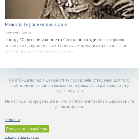
Микола Герасимович Савін
Знамениті шахраї
Понад 30 років ім’я корнета Савіна не сходило зі сторінок
російських, європейських і навіть американських газет. Про
його пригоди у захоплених тонах
Сайт "Енциклопедія шахрайств та лохотронів", створений для того,
щоб допомогти вам розпізнавати та уникати шахрайських схем у
сучасному світі.
Ми не лише інформуємо, а й вчимо, як убезпечити себе в цифровому та
реальному світі.
Головна
Популярні шахрайства
Афери з фінансами