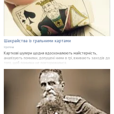
Шахрайства із гральними картами
Ігротека
Карткові шулери щодня вдосконалюють майстерність,
аналізують помилки, допущені ними в грі, вживають заходів до
того, щоб помилки не повторювалися.