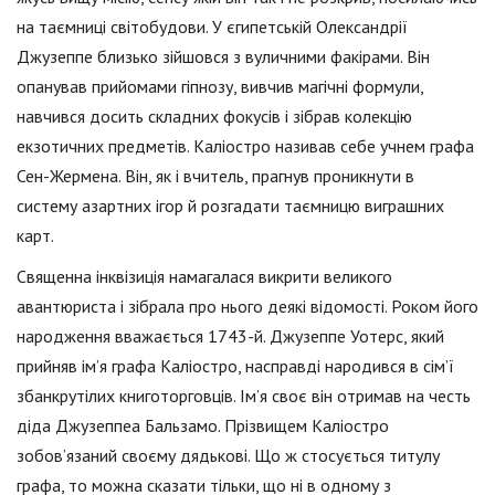
на таємниці світобудови. У єгипетській Олександрії
Джузеппе близько зійшовся з вуличними факірами. Він
опанував прийомами гіпнозу, вивчив магічні формули,
навчився досить складних фокусів і зібрав колекцію
екзотичних предметів. Каліостро називав себе учнем графа
Сен-Жермена. Він, як і вчитель, прагнув проникнути в
систему азартних ігор й розгадати таємницю виграшних
карт.
Священна інквізиція намагалася викрити великого
авантюриста і зібрала про нього деякі відомості. Роком його
народження вважається 1743-й. Джузеппе Уотерс, який
прийняв ім’я графа Каліостро, насправді народився в сім’ї
збанкрутілих книготорговців. Ім’я своє він отримав на честь
діда Джузеппеа Бальзамо. Прізвищем Каліостро
зобов’язаний своєму дядькові. Що ж стосується титулу
графа, то можна сказати тільки, що ні в одному з