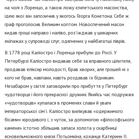
на чолі з Лоренцо, а також ложу єгипетського масонства,
ідею якої він запозичив у якогось Георга Конетона. Себе ж
граф проголосив Великим коптом. Новоспечений масон
кидав гроші направо і наліво, роз’їжджав у шикарних
екіпажах у супроводі слуг, одягнених у найбагатші ліврів.
В 1778 році Каліостро і Лоренца прибули до Росії. У
Петербурзі Каліостро видавав себе за вправного цілителя,
продавав еліксир молодості, брав хворих, але грошей ні з
кого не брав, навпаки, навіть роздавав їх біднякам.
Незабаром у світлі заговорили про прибуття у Петербург
чудотворця і його прекрасної дружині. Якийсь час подружжя
«чудотворців» купалася в променях слави й уваги
імператорської сім’ї. Каліостро вилікував «одержимого
бісами» юродивого і, з чуток, за допомогою «філософського
каменя» істотно збільшив запаси золота у скарбниці
ясновельможного князя Потьомкіна, коханця Катерини II.