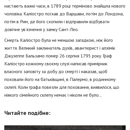
настають важкі часи, в 1789 році терміново знайшла нового
чоловіка. Каліостро поїхав до Варшави, потім до Лондона,
потім в Рим, де його схопили і відправили відбувати
довічне ув’язнення у замку Сант-Лео.
Смерть Каліостро була не меншою загадкою, ніж його
життя. Великий заклинатель духів, авантюрист і алхімік
Джузеппе Бальзамо помер 26 серпня 1795 року. Граф
Каліостро кожному своєму слузі написав примірник
власного заповіту за добу до смерті і наказав, щоб
поховали його на батьківщині, в Палермо, в родинному
склепі. Коли графа повезли для поховання, виявилося, що
ніякого сімейного склепу немає і ніколи не було…
Читайте подібне: