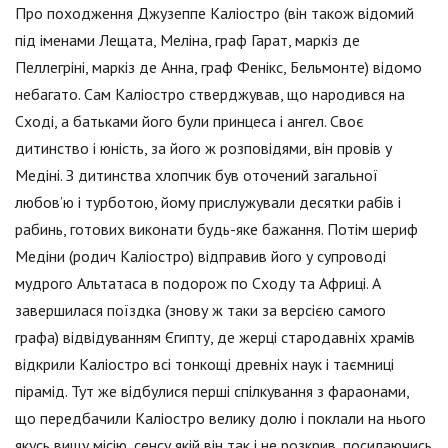
Про походження Джузеппе Каліостро (він також відомий
під іменами Лещата, Меліна, граф Гарат, маркіз де
Пеллегріні, маркіз де Анна, граф Фенікс, Бельмонте) відомо
небагато. Сам Каліостро стверджував, що народився на
Сході, а батьками його були принцеса і ангел. Своє
дитинство і юність, за його ж розповідями, він провів у
Медіні. З дитинства хлопчик був оточений загальної
любов’ю і турботою, йому прислужували десятки рабів і
рабинь, готових виконати будь-яке бажання. Потім шериф
Медіни (родич Каліостро) відправив його у супроводі
мудрого Альтатаса в подорож по Сходу та Африці. А
завершилася поїздка (знову ж таки за версією самого
графа) відвідуванням Єгипту, де жерці стародавніх храмів
відкрили Каліостро всі тонкощі древніх наук і таємниці
пірамід. Тут же відбулися перші спілкування з фараонами,
що передбачили Каліостро велику долю і поклали на нього
якусь вищу місію, сенсу якій він так і не розкрив, посилаючись