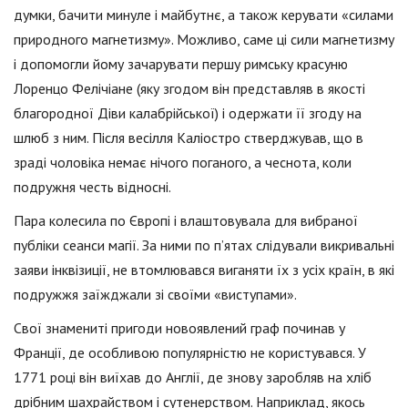
думки, бачити минуле і майбутнє, а також керувати «силами
природного магнетизму». Можливо, саме ці сили магнетизму
і допомогли йому зачарувати першу римську красуню
Лоренцо Фелічіане (яку згодом він представляв в якості
благородної Діви калабрійської) і одержати її згоду на
шлюб з ним. Після весілля Каліостро стверджував, що в
зраді чоловіка немає нічого поганого, а чеснота, коли
подружня честь відносні.
Пара колесила по Європі і влаштовувала для вибраної
публіки сеанси магії. За ними по п’ятах слідували викривальні
заяви інквізиції, не втомлювався виганяти їх з усіх країн, в які
подружжя заїжджали зі своїми «виступами».
Свої знамениті пригоди новоявлений граф починав у
Франції, де особливою популярністю не користувався. У
1771 році він виїхав до Англії, де знову заробляв на хліб
дрібним шахрайством і сутенерством. Наприклад, якось