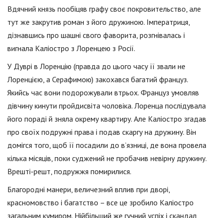
Вдячний князь пообіцяв графу своє покровительство, але
тут же закрутив роман з його дружиною. Імператриця,
дізнавшись про шашні свого фаворита, розгнівалась і
вигнала Каліостро з Лоренцею з Росії.
У Дуврі в Лоренцію (правда до цього часу її звали не
Лоренцією, а Серафимою) закохався багатий француз.
Якийсь час вони подорожували втрьох. Француз умовляв
дівчину кинути пройдисвіта чоловіка. Лоренца послідувала
його пораді й зняла окрему квартиру. Але Каліостро згадав
про своїх подружні права і подав скаргу на дружину. Він
домігся того, щоб її посадили до в’язниці, де вона провела
кілька місяців, поки суджений не пробачив невірну дружину.
Врешті-решт, подружжя помирилися.
Благородні манери, величезний вплив при дворі,
красномовство і багатство – все це зробило Каліостро
загальним кумиром. Нійбільший же гучний успіх і скандал