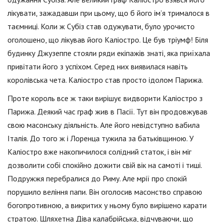
лікувати, зажадавши при цьому, що б його ім’я трималося в
таємниці. Коли ж Субіз став одужувати, було урочисто
оголошено, що лікував його Каліостро. Це був тріумф! Біля
будинку Джузеппе стояли ряди екіпажів знаті, яка приїхала
привітати його з успіхом. Серед них виявилася навіть
королівська чета. Каліостро став просто ідолом Парижа.
Проте король все ж таки вирішує видворити Каліостро з
Парижа. Деякий час граф жив в Пасії. Тут він продовжував
свою масонську діяльність. Але його невідступно вабила
Італія. До того ж і Лоренца тужила за батьківщиною. У
Каліостро вже накопичилося солідний статок, і він міг
дозволити собі спокійно дожити свій вік на самоті і тиші.
Подружжя перебралися до Риму. Але мрії про спокій
порушило веління папи. Він оголосив масонство справою
богопротивною, а викритих у ньому було вирішено карати
стратою. Шляхетна Діва калабрійська, відчуваючи, що