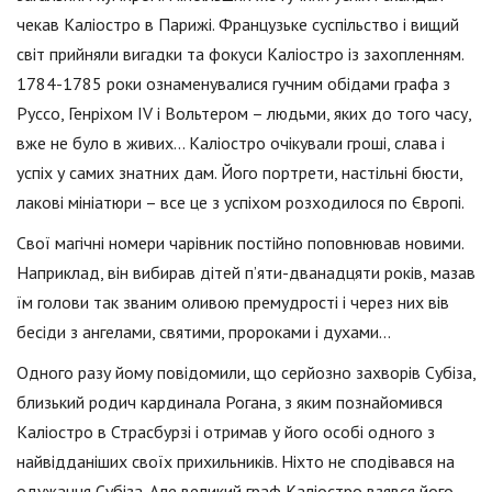
чекав Каліостро в Парижі. Французьке суспільство і вищий
світ прийняли вигадки та фокуси Каліостро із захопленням.
1784-1785 роки ознаменувалися гучним обідами графа з
Руссо, Генріхом IV і Вольтером – людьми, яких до того часу,
вже не було в живих… Каліостро очікували гроші, слава і
успіх у самих знатних дам. Його портрети, настільні бюсти,
лакові мініатюри – все це з успіхом розходилося по Європі.
Свої магічні номери чарівник постійно поповнював новими.
Наприклад, він вибирав дітей п’яти-дванадцяти років, мазав
їм голови так званим оливою премудрості і через них вів
бесіди з ангелами, святими, пророками і духами…
Одного разу йому повідомили, що серйозно захворів Субіза,
близький родич кардинала Рогана, з яким познайомився
Каліостро в Страсбурзі і отримав у його особі одного з
найвідданіших своїх прихильників. Ніхто не сподівався на
одужання Субіза. Але великий граф Каліостро взявся його