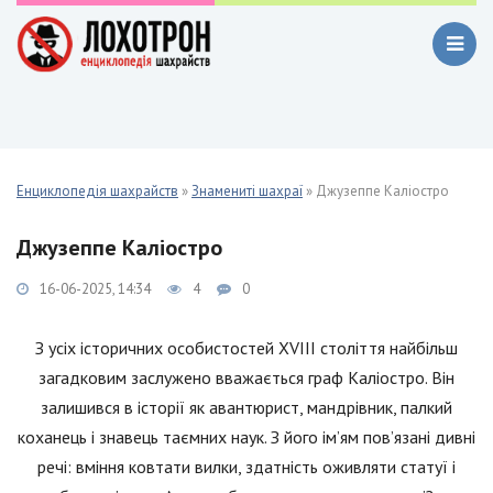
Енциклопедія шахрайств
»
Знамениті шахраї
» Джузеппе Каліостро
Джузеппе Каліостро
16-06-2025, 14:34
4
0
З усіх історичних особистостей XVIII століття найбільш
загадковим заслужено вважається граф Каліостро. Він
залишився в історії як авантюрист, мандрівник, палкий
коханець і знавець таємних наук. З його ім’ям пов’язані дивні
речі: вміння ковтати вилки, здатність оживляти статуї і