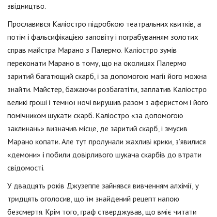
звідництво.
Прославився Каліостро підробкою театральних квитків, а
потім і фальсифікацією заповіту і пограбуванням золотих
справ майстра Марано з Палермо. Каліостро зумів
переконати Марано в тому, що на околицях Палермо
заритий багатющий скарб, і за допомогою магії його можна
знайти. Майстер, бажаючи розбагатіти, заплатив Каліостро
великі гроші і темної ночі вирушив разом з аферистом і його
помічником шукати скарб. Каліостро «за допомогою
заклинань» визначив місце, де заритий скарб, і змусив
Марано копати. Але тут пролунали жахливі крики, з’явилися
«демони» і побили довірливого шукача скарбів до втрати
свідомості.
У двадцять років Джузеппе зайнявся вивченням алхімії, у
тридцять оголосив, що їм знайдений рецепт напою
безсмертя. Крім того, граф стверджував, що вміє читати