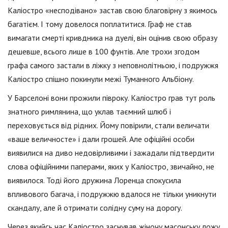
Каліостро «несподівано» застав свою благовірну з якимось
багатієм. І тому довелося поплатитися. Граф не став
вимагати смерті кривдника на дуелі, він оцінив свою образу
дешевше, всього лише в 100 фунтів. Але трохи згодом
графа самого застали в ліжку з неповнолітньою, і подружжя
Каліостро спішно покинули межі Туманного Альбіону.
У Барселоні вони прожили півроку. Каліостро грав тут роль
знатного римлянина, що уклав таємний шлюб і
переховується від рідних. Йому повірили, стали величати
«ваше величносте» і дали грошей. Але офіційні особи
виявилися на диво недовірливими і зажадали підтвердити
слова офіційними паперами, яких у Каліостро, звичайно, не
виявилося. Тоді його дружина Лоренца спокусила
впливового багача, і подружжю вдалося не тільки уникнути
скандалу, але й отримати солідну суму на дорогу.
Через якийсь час Каліостро заснував жіночу масонську ложу