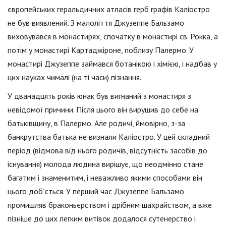
європейських геральдичних атласів герб графів Каліостро
не був виявлений. З малоліття Джузеппе Бальзамо
виховувався в монастирях, спочатку в монастирі св. Рокка, а
потім у монастирі Картаджіроне, поблизу Палермо. У
монастирі Джузеппе займався ботанікою і хімією, і надбав у
цих науках чималі (на ті часи) пізнання.
У дванадцять років юнак був вигнаний з монастиря з
невідомої причини. Після цього він вирушив до себе на
батьківщину, в Палермо. Але родичі, ймовірно, з-за
банкрутства батька не визнали Каліостро. У цей складний
період (відмова від нього родичів, відсутність засобів до
існування) молода людина вирішує, що неодмінно стане
багатим і знаменитим, і неважливо якими способами він
цього доб’ється. У перший час Джузеппе Бальзамо
промишляв браконьєрством і дрібним шахрайством, а вже
пізніше до цих легким витівок додалося сутенерство і