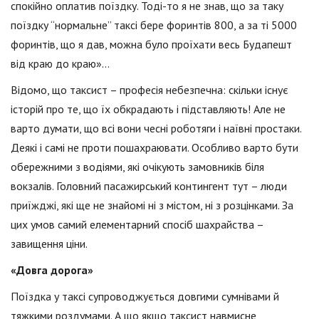
спокійно оплатив поїздку. Тоді-то я не знав, що за таку
поїздку “нормальне” таксі бере форинтів 800, а за ті 5000
форинтів, що я дав, можна було проїхати весь Будапешт
від краю до краю»…
Відомо, що таксист – професія небезпечна: скільки існує
історій про те, що їх обкрадають і підставляють! Але не
варто думати, що всі вони чесні роботяги і наївні простаки.
Деякі і самі не проти пошахраювати. Особливо варто бути
обережними з водіями, які очікують замовників біля
вокзалів. Головний пасажирський контингент тут – люди
приїжджі, які ще не знайомі ні з містом, ні з розцінками. За
цих умов самий елементарний спосіб шахрайства –
завищення ціни.
«Довга дорога»
Поїздка у таксі супроводжується довгими сумнівами й
тяжкими роздумами. А що якщо таксист навмисне