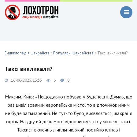
Енциклопедія шахрайств
»
Популярні шахрайства
» Таксі викликали?
Таксі викликали?
16-06-2025, 13:53
6
0
Максим, Київ: «Нещодавно побував у Будапешті. Думав, що
раз цивілізований європейське місто, то відпочинок нічим
не буде затьмарений. Не тут-то було, виявляється, шахраї є
скрізь. На другий день мого відпочинку я сів у місцеве таксі.
Таксист включив лічильник, який постійно кліпав і