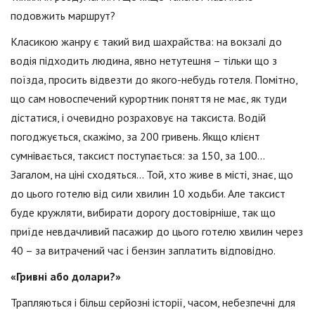
подовжить маршрут?
Класикою жанру є такий вид шахрайства: на вокзалі до
водія підходить людина, явно нетутешня – тільки що з
поїзда, просить відвезти до якого-небудь готеля. Помітно,
що сам новоспечений курортник поняття не має, як туди
дістатися, і очевидно розраховує на таксиста. Водій
погоджується, скажімо, за 200 гривень. Якщо клієнт
сумнівається, таксист поступається: за 150, за 100…
Загалом, на ціні сходяться… Той, хто живе в місті, знає, що
до цього готелю від сили хвилин 10 ходьби. Але таксист
буде кружляти, вибирати дорогу достовірніше, так що
приїде невдачливий пасажир до цього готелю хвилин через
40 – за витрачений час і бензин заплатить відповідно.
«Гривні або долари?»
Трапляються і більш серйозні історії, часом, небезпечні для