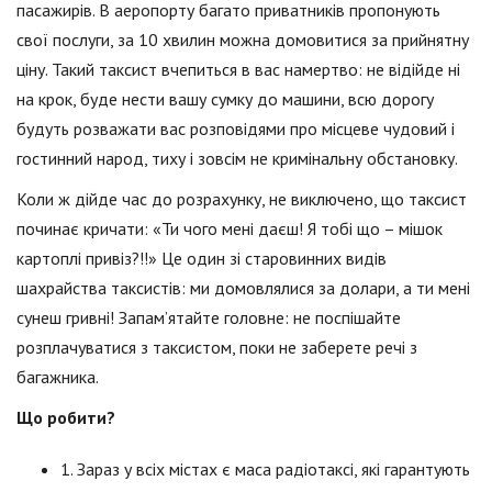
пасажирів. В аеропорту багато приватників пропонують
свої послуги, за 10 хвилин можна домовитися за прийнятну
ціну. Такий таксист вчепиться в вас намертво: не відійде ні
на крок, буде нести вашу сумку до машини, всю дорогу
будуть розважати вас розповідями про місцеве чудовий і
гостинний народ, тиху і зовсім не кримінальну обстановку.
Коли ж дійде час до розрахунку, не виключено, що таксист
починає кричати: «Ти чого мені даєш! Я тобі що – мішок
картоплі привіз?!!» Це один зі старовинних видів
шахрайства таксистів: ми домовлялися за долари, а ти мені
сунеш гривні! Запам’ятайте головне: не поспішайте
розплачуватися з таксистом, поки не заберете речі з
багажника.
Що робити?
1. Зараз у всіх містах є маса радіотаксі, які гарантують