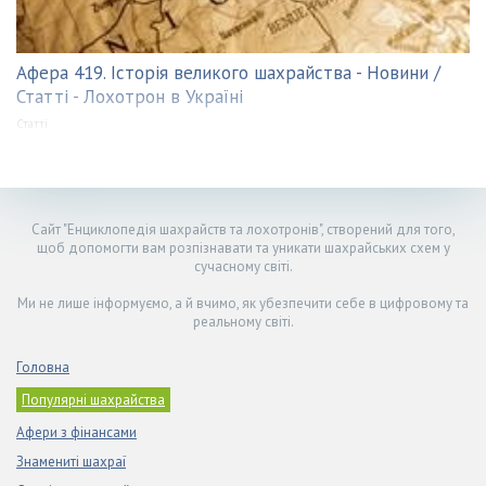
Афера 419. Історія великого шахрайства - Новини /
Статті - Лохотрон в Україні
Статті
Сайт "Енциклопедія шахрайств та лохотронів", створений для того,
щоб допомогти вам розпізнавати та уникати шахрайських схем у
сучасному світі.
Ми не лише інформуємо, а й вчимо, як убезпечити себе в цифровому та
реальному світі.
Головна
Популярні шахрайства
Афери з фінансами
Знамениті шахраї