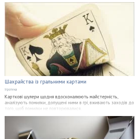
Шахрайства із гральними картами
Ігротека
Карткові шулери щодня вдосконалюють майстерність,
аналізують помилки, допущені ними в грі, вживають заходів до
того, щоб помилки не повторювалися.