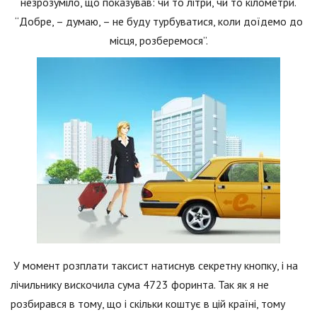
незрозуміло, що показував: чи то літри, чи то кілометри.
“Добре, – думаю, – не буду турбуватися, коли доїдемо до
місця, розберемося”.
У момент розплати таксист натиснув секретну кнопку, і на
лічильнику вискочила сума 4723 форинта. Так як я не
розбирався в тому, що і скільки коштує в цій країні, тому