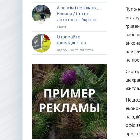
А зовсім і не інвалід -
Тут же
Новини / Статті -
огляну
Лохотрон в Україні
гривен
Статті
забезп
Отримайте
громадянство
викона
Відпочинок та відпустка
але сл
не про
Сьогод
шахрай
житла.
Нещода
економ
на зді
офіс з
про те