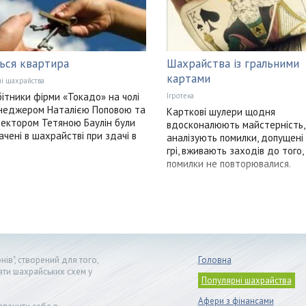
ься квартира
Шахрайства із гральними
картами
і шахрайства
бітники фірми «Токадо» на чолі
Ігротека
енеджером Наталією Поповою та
Карткові шулери щодня
ектором Тетяною Баулін були
вдосконалюють майстерність,
ачені в шахрайстві при здачі в
аналізують помилки, допущені
грі, вживають заходів до того,
помилки не повторювалися.
ів", створений для того,
Головна
ати шахрайських схем у
Популярні шахрайства
Афери з фінансами