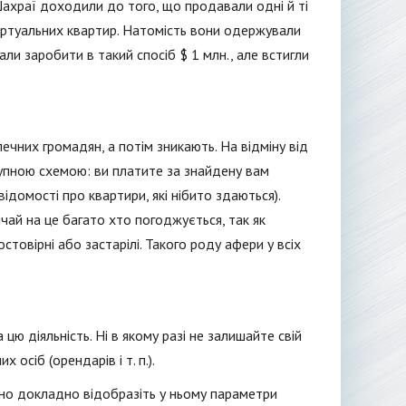
 Шахраї доходили до того, що продавали одні й ті
віртуальних квартир. Натомість вони одержували
али заробити в такий спосіб $ 1 млн., але встигли
печних громадян, а потім зникають. На відміну від
тупною схемою: ви платите за знайдену вам
ідомості про квартири, які нібито здаються).
ай на це багато хто погоджується, так як
товірні або застарілі. Такого роду афери у всіх
 цю діяльність. Ні в якому разі не залишайте свій
осіб (орендарів і т. п.).
льно докладно відобразіть у ньому параметри