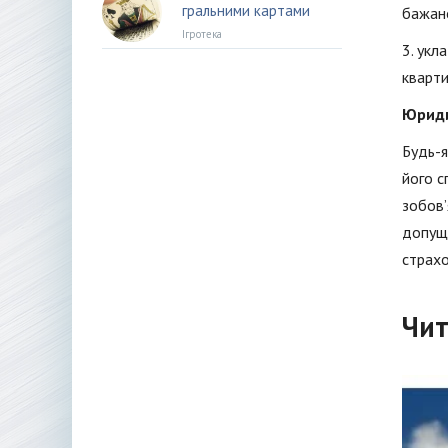
гральними картами
бажан
Ігротека
3. укл
кварти
Юриди
Будь-я
його с
зобов’
допуще
страхо
Чит