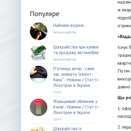
надзви
ж квар
Популяре
підроб
Найняли водієм…
отрима
Автошахрайства
«Відд
Шахрайства при купівлі
Існує 
та продажу автомобіля
традиц
Автошахрайства
кварти
П'ятниця, вечір - саме
Потім 
час зламати "клієнт-
виходи
банк" - Новини / Статті -
Лохотрон в Україні
давно 
Статті
Що ро
Фальшивий обмінник у
Києві - Новини / Статті -
1. офо
Лохотрон в Україні
паспор
Статті
2. пер
Шахрайства із