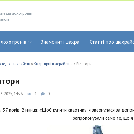
опедія лохотронів
айств
 лохотронів
Знамениті шахраї
Статті про шахрай
опедія шахрайств
»
Квартирні шахрайства
» Ріелтори
лтори
6-2025, 14:26
4
0
, 37 років, Вінниця: «Щоб купити квартиру, я звернулася за допо
запропонували саме те, що я 