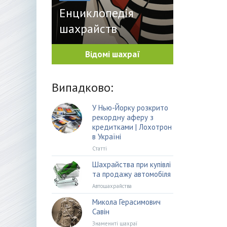
Енциклопедія
шахрайств
Відомі шахраї
Випадково:
У Нью-Йорку розкрито
рекордну аферу з
кредитками | Лохотрон
в Україні
Статті
Шахрайства при купівлі
та продажу автомобіля
Автошахрайства
Микола Герасимович
Савін
Знамениті шахраї