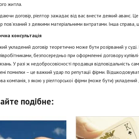
ого житла.
адаючи договір, ріелтор зажадає від вас внести деякий аванс. Ц
р пов’язаний з деякими матеріальними витратами. Інша справа, 
чна консультація
кий укладений договір теоретично може бути розірваний у суді.
півробітниками, безпосередньо при оформленні договору купівлі
язань. У разі ж недобросовісності продавця відповідальність са
ні помилки – це важкий удар по репутації фірми. Відшкодовува
ва компанія, з якою у ріелторської фірми (може бути) укладений 
айте подібне: