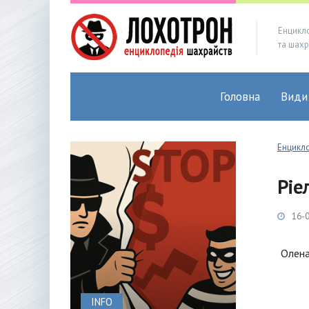
Енцикл
та шахр
Головна
Види
Енцикл
Ріе
16-0
Олена
INFO