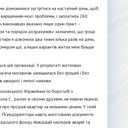
 ми домовилися зустрітися на наступний день, щоб
 вирішенням моєї проблеми, і заплатила 260
зки виконавця» вказано лише один пункт –
ри та порядок розрахунків» зазначено, що гроші
тири я дзвонила два тижні кілька разів на день,
омером ще, а інших варіантів житла мені більше
 цілі організації. У результаті житлових
исяча москвичів залишилася без грошей і без
в швидкої і легкої наживи.
сковського Управління по боротьбі з
ла С., разом зі своїми друзями, не маючи ліцензії
я про продаж квартир за низькими цінами. У їхній
. Псевдоріелтори навіть виготовили документи
дського фонду ліквідацій наслідків аварій та