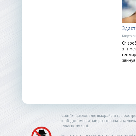
Здаєт
Квартирн
Співро
з її м
гендир
звинув
Сайт "Енциклопедія шахрайств та лохотрон
щоб допомогти вам розпізнавати та уник
сучасному світі.