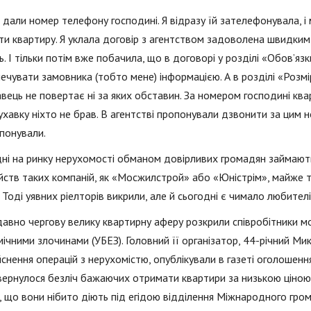
 дали номер телефону господині. Я відразу їй зателефонувала, і
ти квартиру. Я уклала договір з агентством задоволена швидким
ь. І тільки потім вже побачила, що в договорі у розділі «Обов’я
ечувати замовника (тобто мене) інформацією. А в розділі «Розмі
вець не повертає ні за яких обставин. За номером господині квар
ухавку ніхто не брав. В агентстві пропонували дзвонити за цим н
понували.
ні на ринку нерухомості обманом довірливих громадян займаються
ств таких компаній, як «Мосжилстрой» або «Юністрім», майже т
 Тоді уявних ріелторів викрили, але й сьогодні є чимало любителі
вно чергову велику квартирну аферу розкрили співробітники мо
ічними злочинами (УБЕЗ). Головний її організатор, 44-річний Мико
йснення операцій з нерухомістю, опублікували в газеті оголошенн
вернулося безліч бажаючих отримати квартири за низькою ціною
, що вони нібито діють під егідою відділення Міжнародного грома