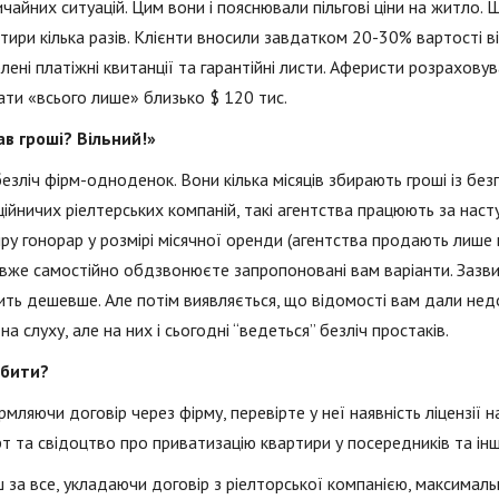
чайних ситуацій. Цим вони і пояснювали пільгові ціни на житло.
тири кілька разів. Клієнти вносили завдатком 20-30% вартості 
лені платіжні квитанції та гарантійні листи. Аферисти розраховув
ти «всього лише» близько $ 120 тис.
ав гроші? Вільний!»
безліч фірм-одноденок. Вони кілька місяців збирають гроші із без
ійничих ріелтерських компаній, такі агентства працюють за нас
ру гонорар у розмірі місячної оренди (агентства продають лише в
вже самостійно обдзвонюєте запропоновані вам варіанти. Зазвич
ть дешевше. Але потім виявляється, що відомості вам дали недос
на слуху, але на них і сьогодні “ведеться” безліч простаків.
бити?
рмляючи договір через фірму, перевірте у неї наявність ліцензії на
т та свідоцтво про приватизацію квартири у посередників та інших 
ш за все, укладаючи договір з ріелторської компанією, максима